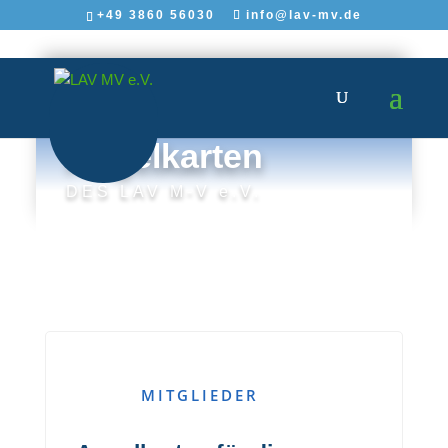
+49 3860 56030
info@lav-mv.de
Angelkarten
DES LAV M-V e.V.
PLATZHALTER
MITGLIEDER