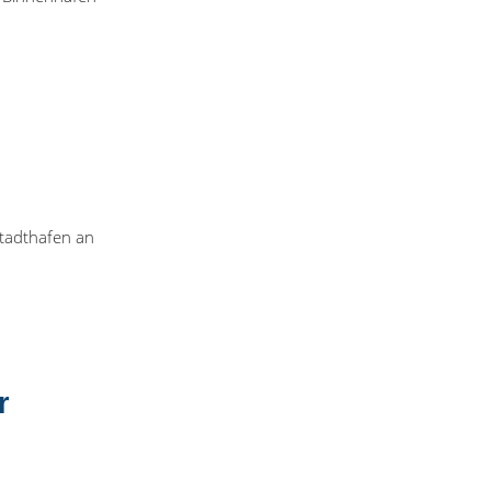
Stadthafen an
r