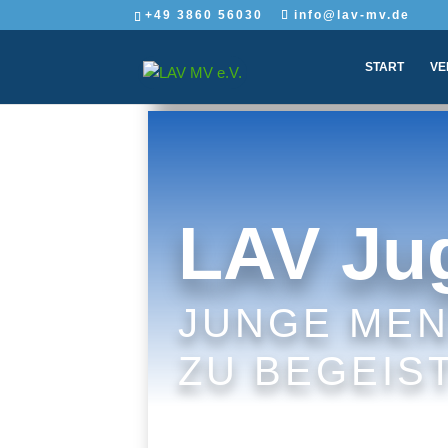
+49 3860 56030
info@lav-mv.de
START
VE
LAV Ju
JUNGE ME
ZU BEGEIS