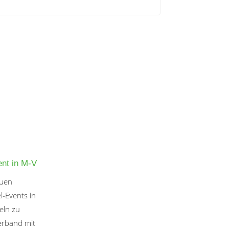
nt in M-V
euen
l-Events in
eln zu
Verband mit