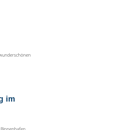
m wunderschönen
g im
m Binnenhafen