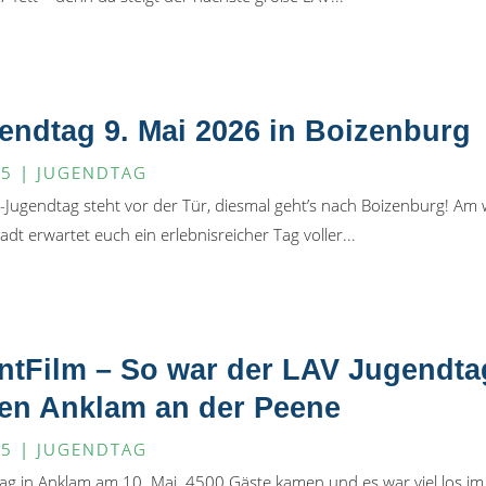
ndtag 9. Mai 2026 in Boizenburg
25
|
JUGENDTAG
-Jugendtag steht vor der Tür, diesmal geht’s nach Boizenburg! A
dt erwartet euch ein erlebnisreicher Tag voller...
ntFilm – So war der LAV Jugendta
fen Anklam an der Peene
25
|
JUGENDTAG
ag in Anklam am 10. Mai. 4500 Gäste kamen und es war viel los i