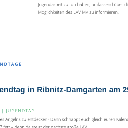
Jugendarbeit zu tun haben, umfassend über die
Möglichkeiten des LAV MV zu informieren.
ENDTAGE
endtag in Ribnitz-Damgarten am 2
|
JUGENDTAG
 des Angelns zu entdecken? Dann schnappt euch gleich euren Kalen
 fett – denn da steigt der nächste große LAV...