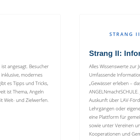
STRANG I
Strang II: Inf
 ist angesagt. Besucher
Alles Wissenswerte zur 
t inklusive, modernes
Umfassende Information
bt es Tipps und Tricks,
„Gewässer erleben – da
it ist Thema, Angeln
ANGELNmachtSCHULE. Ju
t Weit- und Zielwerfen.
Auskunft über LAV-Förde
Lehrgängen oder eigenen
eine Plattform für gem
sowie unter Vereinen u
Kooperationen und Geme