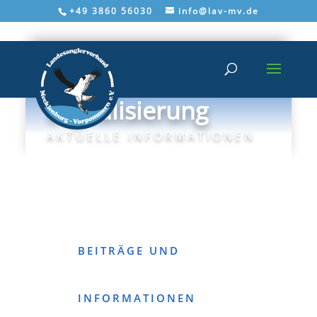
+49 3860 56030
info@lav-mv.de
Digitalisierung
AKTUELLE INFORMATIONEN
BEITRÄGE UND
INFORMATIONEN