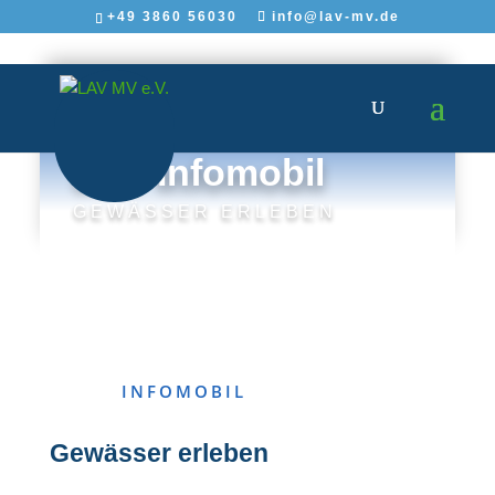
+49 3860 56030
info@lav-mv.de
LAV Infomobil
GEWÄSSER ERLEBEN
INFOMOBIL
Gewässer erleben