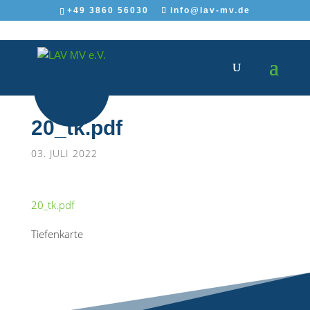
+49 3860 56030
info@lav-mv.de
20_tk.pdf
03. JULI 2022
20_tk.pdf
Tiefenkarte