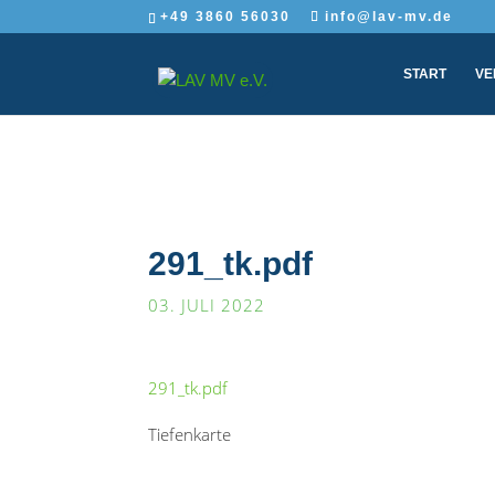
+49 3860 56030
info@lav-mv.de
START
VE
291_tk.pdf
03. JULI 2022
291_tk.pdf
Tiefenkarte