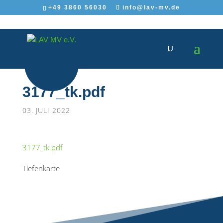
+49 3860 56030
info@lav-mv.de
3177_tk.pdf
03. JULI 2022
3177_tk.pdf
Tiefenkarte