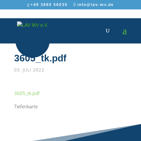
+49 3860 56030
info@lav-mv.de
3605_tk.pdf
03. JULI 2022
3605_tk.pdf
Tiefenkarte