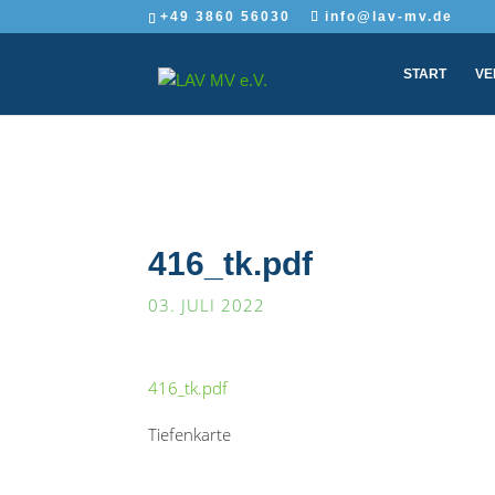
+49 3860 56030
info@lav-mv.de
START
VE
416_tk.pdf
03. JULI 2022
416_tk.pdf
Tiefenkarte