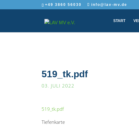
+49 3860 56030
info@lav-mv.de
START
VE
519_tk.pdf
03. JULI 2022
519_tk.pdf
Tiefenkarte