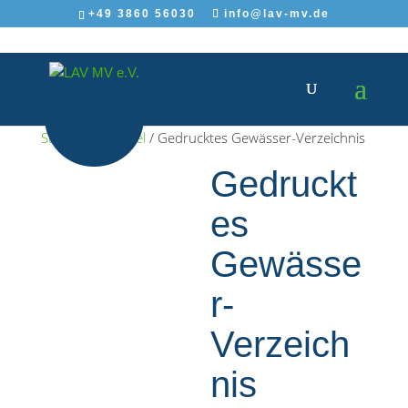
+49 3860 56030
info@lav-mv.de
Start
/
Fan Artikel
/ Gedrucktes Gewässer-Verzeichnis
Gedruckt
es
Gewässe
r-
Verzeich
nis