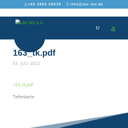
+49 3860 56030
info@lav-mv.de
163_tk.pdf
03. JULI 2022
163_tk.pdf
Tiefenkarte