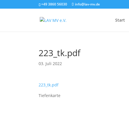
+49 3860 56030
info@lav-mv.de
Start
223_tk.pdf
03. Juli 2022
223_tk.pdf
Tiefenkarte