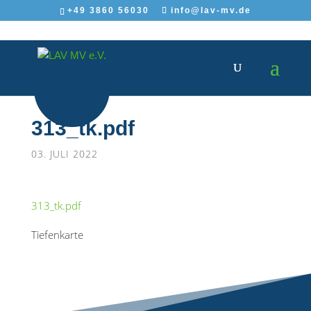
+49 3860 56030
info@lav-mv.de
313_tk.pdf
03. JULI 2022
313_tk.pdf
Tiefenkarte