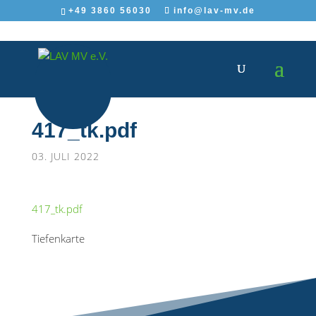
+49 3860 56030
info@lav-mv.de
417_tk.pdf
03. JULI 2022
417_tk.pdf
Tiefenkarte