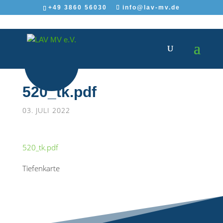
+49 3860 56030
info@lav-mv.de
520_tk.pdf
03. JULI 2022
520_tk.pdf
Tiefenkarte