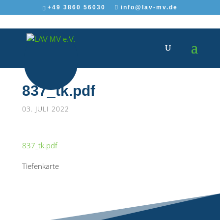
+49 3860 56030
info@lav-mv.de
837_tk.pdf
03. JULI 2022
837_tk.pdf
Tiefenkarte