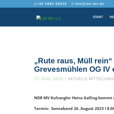
+49 3860 56030
info@lav-mv.de
START
VE
„Rute raus, Müll rein
Grevesmühlen OG IV e
17. AUG. 2023
|
AKTUELLE MITTEILUNG
NDR MV Kultangler Heinz Galling kommt 
Termin: Sonnabend 26. August 2023 I 8.0