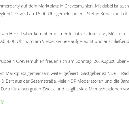
merparty auf dem Marktplatz in Grevesmühlen. Mit dabei ist auch
ginnt“. Er wird ab 16.00 Uhr gemeinsam mit Stefan Kuna und Lei
z am Herz. Daher kommt er mit der Initiative „Rute raus, Müll rein
Ab 8.00 Uhr wird am Vielbecker See aufgeräumt und anschließend g
ruppe 4 Grevesmühlen freuen sich am Sonntag, 26. August, über vie
m Marktplatz gemeinsam weiter gefeiert. Gastgeber ist NDR 1 R
rnie & Bert aus der Sesamstraße, viele NDR Moderatoren und die 
 Euro für einen guten Zweck, und es gibt viele Mitmachaktionen vor
ty