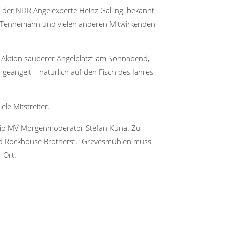
 der NDR Angelexperte Heinz Galling, bekannt
f Tennemann und vielen anderen Mitwirkenden
 – Aktion sauberer Angelplatz“ am Sonnabend,
eangelt – natürlich auf den Fisch des Jahres
le Mitstreiter.
adio MV Morgenmoderator Stefan Kuna. Zu
Band Rockhouse Brothers“. Grevesmühlen muss
 Ort.